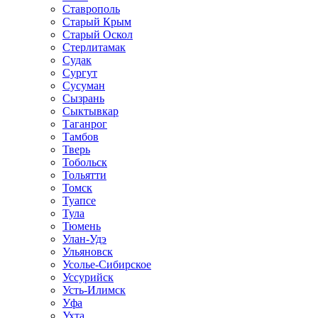
Ставрополь
Старый Крым
Старый Оскол
Стерлитамак
Судак
Сургут
Сусуман
Сызрань
Сыктывкар
Таганрог
Тамбов
Тверь
Тобольск
Тольятти
Томск
Туапсе
Тула
Тюмень
Улан-Удэ
Ульяновск
Усолье-Сибирское
Уссурийск
Усть-Илимск
Уфа
Ухта