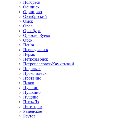
Ноябрьск
Обнинск
Одинцово
Октябрьский
Омск
Орел
Оренбург
Орехово-Зуево
Орск
Пенза
Первоуральск
Пермь
Петрозаводск
Петропавловск-Камчатский
Подольск
Прокопьевск
Протвино
Псков
Пушкин
Пушкино
Пущино
Пыть-Ях
Пятигорск
Раменское
Реутов