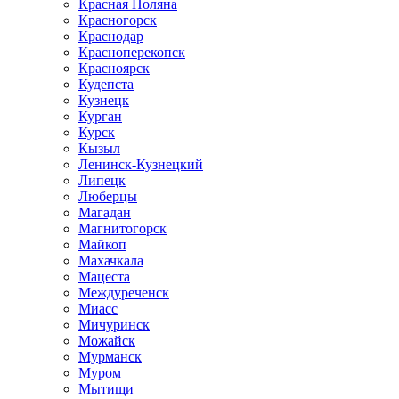
Красная Поляна
Красногорск
Краснодар
Красноперекопск
Красноярск
Кудепста
Кузнецк
Курган
Курск
Кызыл
Ленинск-Кузнецкий
Липецк
Люберцы
Магадан
Магнитогорск
Майкоп
Махачкала
Мацеста
Междуреченск
Миасс
Мичуринск
Можайск
Мурманск
Муром
Мытищи