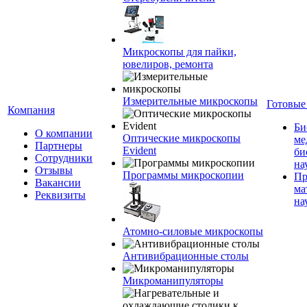
Микроскопы для пайки,
ювелиров, ремонта
Измерительные микроскопы
Готовые
Компания
Би
О компании
Оптические микроскопы
ме
Партнеры
Evident
би
Сотрудники
на
Отзывы
Программы микроскопии
Пр
Вакансии
ма
Реквизиты
на
Атомно-силовые микроскопы
Антивибрационные столы
Микроманипуляторы