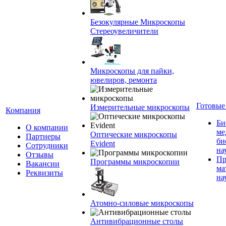
Безокулярные Микроскопы
Стереоувеличители
Микроскопы для пайки,
ювелиров, ремонта
Готовые
Измерительные микроскопы
Компания
Би
О компании
ме
Оптические микроскопы
Партнеры
би
Evident
Сотрудники
на
Отзывы
Пр
Программы микроскопии
Вакансии
ма
Реквизиты
на
Атомно-силовые микроскопы
Антивибрационные столы