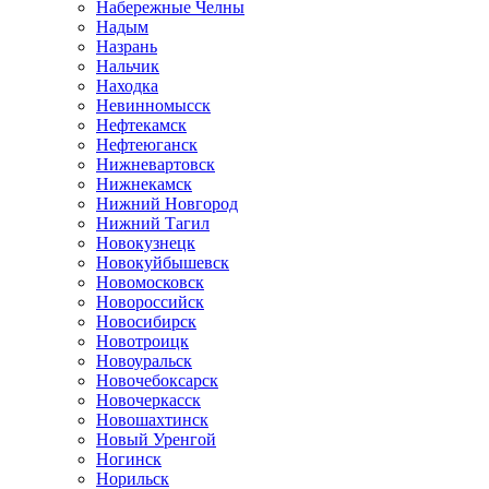
Набережные Челны
Надым
Назрань
Нальчик
Находка
Невинномысск
Нефтекамск
Нефтеюганск
Нижневартовск
Нижнекамск
Нижний Новгород
Нижний Тагил
Новокузнецк
Новокуйбышевск
Новомосковск
Новороссийск
Новосибирск
Новотроицк
Новоуральск
Новочебоксарск
Новочеркасск
Новошахтинск
Новый Уренгой
Ногинск
Норильск