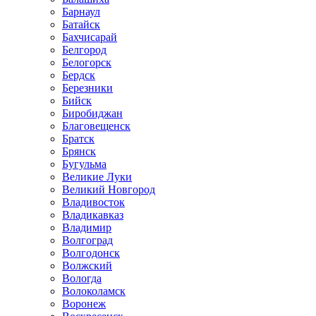
Барнаул
Батайск
Бахчисарай
Белгород
Белогорск
Бердск
Березники
Бийск
Биробиджан
Благовещенск
Братск
Брянск
Бугульма
Великие Луки
Великий Новгород
Владивосток
Владикавказ
Владимир
Волгоград
Волгодонск
Волжский
Вологда
Волоколамск
Воронеж