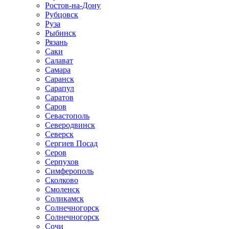
Ростов-на-Дону
Рубцовск
Руза
Рыбинск
Рязань
Саки
Салават
Самара
Саранск
Сарапул
Саратов
Саров
Севастополь
Северодвинск
Северск
Сергиев Посад
Серов
Серпухов
Симферополь
Сколково
Смоленск
Соликамск
Солнечногорск
Солнечногорск
Сочи