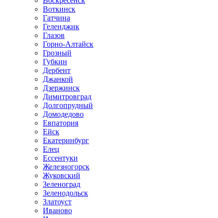
Воскресенск
Воткинск
Гатчина
Геленджик
Глазов
Горно-Алтайск
Грозный
Губкин
Дербент
Джанкой
Дзержинск
Димитровград
Долгопрудный
Домодедово
Евпатория
Ейск
Екатеринбург
Елец
Ессентуки
Железногорск
Жуковский
Зеленоград
Зеленодольск
Златоуст
Иваново