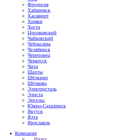
Феодосия
Хабаровск
Хасавюрт
Химки
Хоста
Циолковский
Чайковский
Чебоксары
Челябинск
Череповец
Черкесск
Чита
Шахты
Щёлкино
Щёлково
Электросталь
Элиста
Энгельс
Южно-Сахалинск
Якутск
Ялта
Ярославль
Компания
Назад