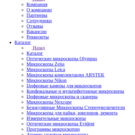
Компания
О компании
Партнеры
Сотрудники
Отзывы
Вакансии
Реквизиты
Каталог
Назад
Каталог
Оптические микроскопы Olympus
Микроскопы Zeiss
Микроскопы Leica
Микроскопы комплектации ARSTEK
Микроскопы Nikon
Цифровые камеры для микроскопов
Конфокальные и мультифотонные микроскопы
Цифровые микроскопы и сканеры
Микроскопы Nexcope
Безокулярные Микроскопы Стереоувеличители
Микроскопы для пайки, ювелиров, ремонта
Измерительные микроскопы
Оптические микроскопы Evident
Программы микроскопии
Атомно-силовые микроскопы