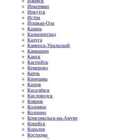
Ижевск
Инкерман
Иркутск
Истра
Йошкар-Ола
Казань
Калининград
Калуга
Каменск-Уральский
Камышин
Канск
Каспийск
Кемерово
Керчь
Кинешма
Киров
Киселёвск
Кисловодск
Ковров
Коломна
Колпино
Комсомольск-на-Амуре
Копейск
Королев
Кострома