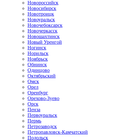
Новороссийск
Новосибирск
Новотроицк
Новоуральск
Новочебоксарск
Новочеркасск
Новошахтинск
Новый Уренгой
Ногинск
Норильск
Ноябрьск
Обнинск
Одинцово
Октябрьский
Омск
Орел
Оренбург
Орехово-Зуево
Орск
Пенза
Первоуральск
Пермь
Петрозаводск
Петропавловск-Камчатский
Подольск