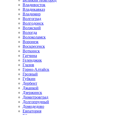
Великий Новгород
Владивосток
Владикавказ
Владимир
Волгоград
Волгодонск
Волжский
Вологда
Волоколамск
Воронеж
Воскресенск
Воткинск
Гатчина
Геленджик
Глазов
Горно-Алтайск
Грозный
Губкин
Дербент
Джанкой
Дзержинск
Димитровград
Долгопрудный
Домодедово
Евпатория