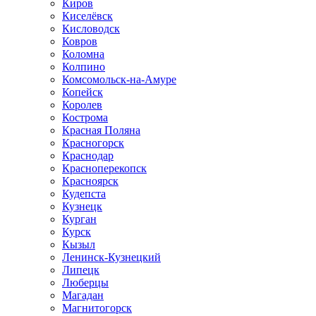
Киров
Киселёвск
Кисловодск
Ковров
Коломна
Колпино
Комсомольск-на-Амуре
Копейск
Королев
Кострома
Красная Поляна
Красногорск
Краснодар
Красноперекопск
Красноярск
Кудепста
Кузнецк
Курган
Курск
Кызыл
Ленинск-Кузнецкий
Липецк
Люберцы
Магадан
Магнитогорск