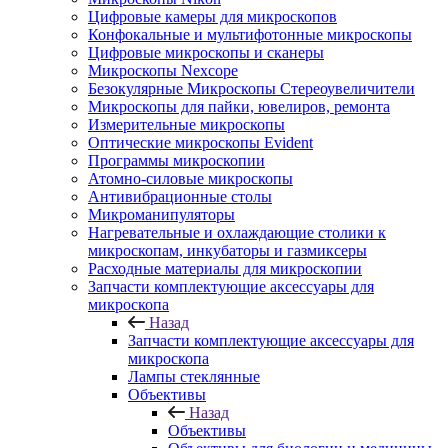
Цифровые камеры для микроскопов
Конфокальные и мультифотонные микроскопы
Цифровые микроскопы и сканеры
Микроскопы Nexcope
Безокулярные Микроскопы Стереоувеличители
Микроскопы для пайки, ювелиров, ремонта
Измерительные микроскопы
Оптические микроскопы Evident
Программы микроскопии
Атомно-силовые микроскопы
Антивибрационные столы
Микроманипуляторы
Нагревательные и охлаждающие столики к
микроскопам, инкубаторы и газмиксеры
Расходные материалы для микроскопии
Запчасти комплектующие аксессуары для
микроскопа
Назад
Запчасти комплектующие аксессуары для
микроскопа
Лампы стеклянные
Объективы
Назад
Объективы