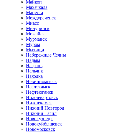
Майкоп
Махачкала
Мацеста
Междуреченск
Миасс
Мичуринск
Можайск
Мурманск
Муром
Мытищи
Набережные Челны
Надым
Назрань
Нальчик
Находка
Невинномысск
Нефтекамск
Нефтеюганск
Нижневартовск
Нижнекамск
Нижний Новгород
Нижний Тагил
Новокузнецк
Новокуйбышевск
Новомосковск