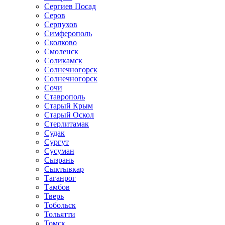
Сергиев Посад
Серов
Серпухов
Симферополь
Сколково
Смоленск
Соликамск
Солнечногорск
Солнечногорск
Сочи
Ставрополь
Старый Крым
Старый Оскол
Стерлитамак
Судак
Сургут
Сусуман
Сызрань
Сыктывкар
Таганрог
Тамбов
Тверь
Тобольск
Тольятти
Томск