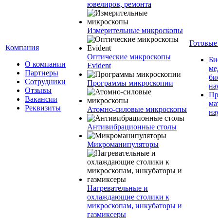
ювелиров, ремонта
Измерительные микроскопы
Готовые
Компания
Оптические микроскопы
Би
О компании
Evident
ме
Партнеры
би
Сотрудники
Программы микроскопии
на
Отзывы
Пр
Вакансии
ма
Реквизиты
Атомно-силовые микроскопы
на
Антивибрационные столы
Микроманипуляторы
Нагревательные и
охлаждающие столики к
микроскопам, инкубаторы и
газмиксеры