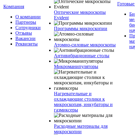
Готовые
Компания
Оптические микроскопы
Би
О компании
Evident
ме
Партнеры
би
Сотрудники
Программы микроскопии
на
Отзывы
Пр
Вакансии
ма
Реквизиты
Атомно-силовые микроскопы
на
Антивибрационные столы
Микроманипуляторы
Нагревательные и
охлаждающие столики к
микроскопам, инкубаторы и
газмиксеры
Расходные материалы для
микроскопии