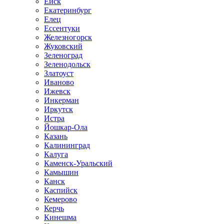
Ейск
Екатеринбург
Елец
Ессентуки
Железногорск
Жуковский
Зеленоград
Зеленодольск
Златоуст
Иваново
Ижевск
Инкерман
Иркутск
Истра
Йошкар-Ола
Казань
Калининград
Калуга
Каменск-Уральский
Камышин
Канск
Каспийск
Кемерово
Керчь
Кинешма