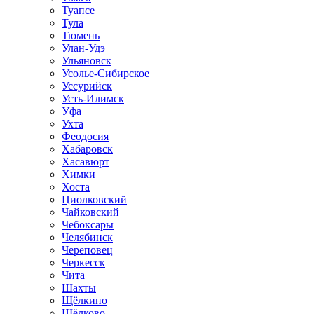
Туапсе
Тула
Тюмень
Улан-Удэ
Ульяновск
Усолье-Сибирское
Уссурийск
Усть-Илимск
Уфа
Ухта
Феодосия
Хабаровск
Хасавюрт
Химки
Хоста
Циолковский
Чайковский
Чебоксары
Челябинск
Череповец
Черкесск
Чита
Шахты
Щёлкино
Щёлково