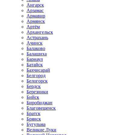
Ангарск
Арзамас
Армавир
Армянск
Артём
Архангельск
Астрахань
Ачинск
Балаково
Балашиха
Барнаул
Батайск
Бахчисарай
Белгород
Белогорск
Бердск
Березники
Бийск
Биробиджан
Благовещенск
Братск
Брянск
Бугульма
Великие Луки