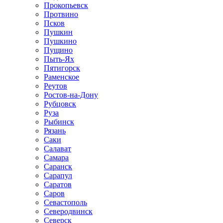
Прокопьевск
Протвино
Псков
Пушкин
Пушкино
Пущино
Пыть-Ях
Пятигорск
Раменское
Реутов
Ростов-на-Дону
Рубцовск
Руза
Рыбинск
Рязань
Саки
Салават
Самара
Саранск
Сарапул
Саратов
Саров
Севастополь
Северодвинск
Северск