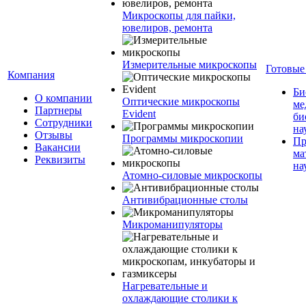
Микроскопы для пайки,
ювелиров, ремонта
Измерительные микроскопы
Готовые
Компания
Би
О компании
Оптические микроскопы
ме
Партнеры
Evident
би
Сотрудники
на
Отзывы
Программы микроскопии
Пр
Вакансии
ма
Реквизиты
на
Атомно-силовые микроскопы
Антивибрационные столы
Микроманипуляторы
Нагревательные и
охлаждающие столики к