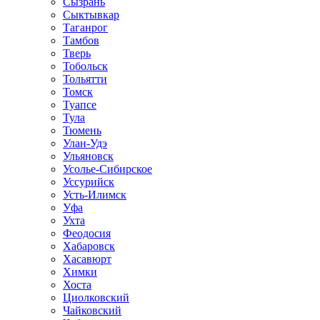
Сызрань
Сыктывкар
Таганрог
Тамбов
Тверь
Тобольск
Тольятти
Томск
Туапсе
Тула
Тюмень
Улан-Удэ
Ульяновск
Усолье-Сибирское
Уссурийск
Усть-Илимск
Уфа
Ухта
Феодосия
Хабаровск
Хасавюрт
Химки
Хоста
Циолковский
Чайковский