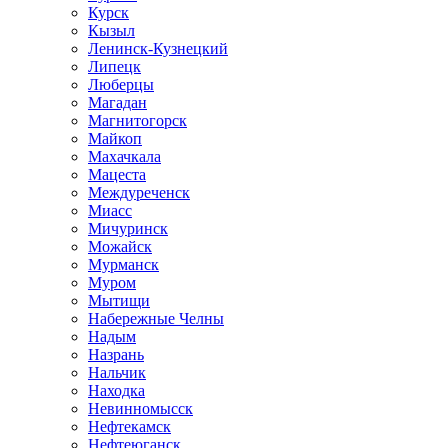
Курск
Кызыл
Ленинск-Кузнецкий
Липецк
Люберцы
Магадан
Магнитогорск
Майкоп
Махачкала
Мацеста
Междуреченск
Миасс
Мичуринск
Можайск
Мурманск
Муром
Мытищи
Набережные Челны
Надым
Назрань
Нальчик
Находка
Невинномысск
Нефтекамск
Нефтеюганск