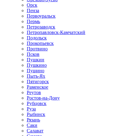
Орск
Пенза
Первоуральск
Пермь
Петрозаводск
Петропавловск-Камчатский
Подольск
Прокопьевск
Протвино
Псков
Пушкин
Пушкино
Пущино
Пыть-Ях
Пятигорск
Раменское
Реутов
Ростов-на-Дону
Рубцовск
Руза
Рыбинск
Рязань
Саки
Салават