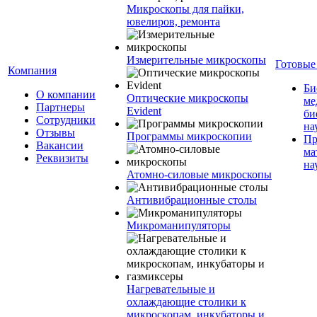
Микроскопы для пайки,
ювелиров, ремонта
Измерительные микроскопы
Готовые
Компания
Би
О компании
Оптические микроскопы
ме
Партнеры
Evident
би
Сотрудники
на
Отзывы
Программы микроскопии
Пр
Вакансии
ма
Реквизиты
на
Атомно-силовые микроскопы
Антивибрационные столы
Микроманипуляторы
Нагревательные и
охлаждающие столики к
микроскопам, инкубаторы и