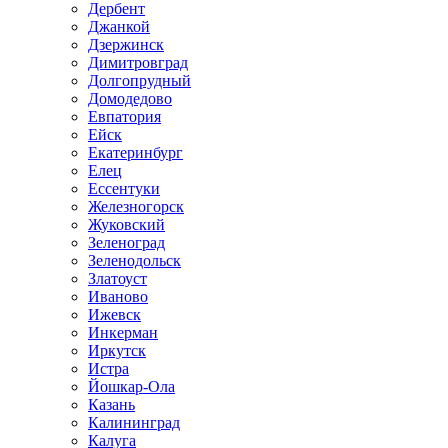
Дербент
Джанкой
Дзержинск
Димитровград
Долгопрудный
Домодедово
Евпатория
Ейск
Екатеринбург
Елец
Ессентуки
Железногорск
Жуковский
Зеленоград
Зеленодольск
Златоуст
Иваново
Ижевск
Инкерман
Иркутск
Истра
Йошкар-Ола
Казань
Калининград
Калуга