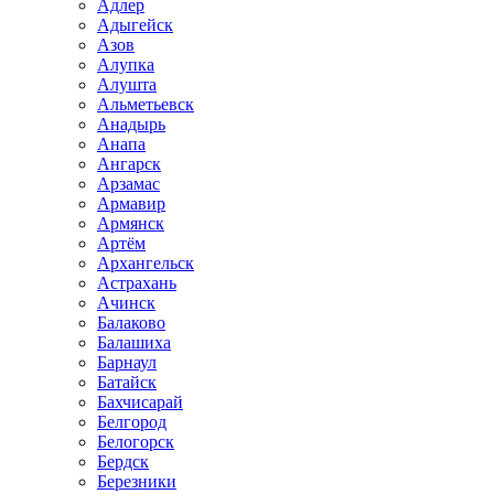
Адлер
Адыгейск
Азов
Алупка
Алушта
Альметьевск
Анадырь
Анапа
Ангарск
Арзамас
Армавир
Армянск
Артём
Архангельск
Астрахань
Ачинск
Балаково
Балашиха
Барнаул
Батайск
Бахчисарай
Белгород
Белогорск
Бердск
Березники