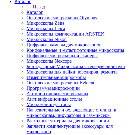
Каталог
Назад
Каталог
Оптические микроскопы Olympus
Микроскопы Zeiss
Микроскопы Leica
Микроскопы комплектации ARSTEK
Микроскопы Nikon
Цифровые камеры для микроскопов
Конфокальные и мультифотонные микроскопы
Цифровые микроскопы и сканеры
Микроскопы Nexcope
Безокулярные Микроскопы Стереоувеличители
Микроскопы для пайки, ювелиров, ремонта
Измерительные микроскопы
Оптические микроскопы Evident
Программы микроскопии
Атомно-силовые микроскопы
Антивибрационные столы
Микроманипуляторы
Нагревательные и охлаждающие столики к
микроскопам, инкубаторы и газмиксеры
Расходные материалы для микроскопии
Запчасти комплектующие аксессуары для
микроскопа