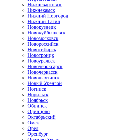
Нижневартовск
Нижнекамск
Нижний Новгород
Нижний Тагил
Новокузнецк
Новокуйбышевск
Новомосковск
Новороссийск
Новосибирск
Новотроицк
Новоуральск
Новочебоксарск
Новочеркасск
Новошахтинск
Новый Уренгой
Ногинск
Норильск
Ноябрьск
Обнинск
Одинцово
Октябрьский
Омск
Орел
Оренбург
Орехово-Зуево