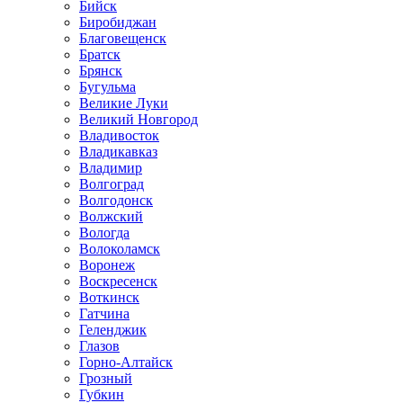
Бийск
Биробиджан
Благовещенск
Братск
Брянск
Бугульма
Великие Луки
Великий Новгород
Владивосток
Владикавказ
Владимир
Волгоград
Волгодонск
Волжский
Вологда
Волоколамск
Воронеж
Воскресенск
Воткинск
Гатчина
Геленджик
Глазов
Горно-Алтайск
Грозный
Губкин