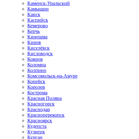
Каменск-Уральский
Камышин
Канск
Каспийск
Кемерово
Керчь
Кинешма
Киров
Киселёвск
Кисловодск
Ковров
Коломна
Колпино
Комсомольск-на-Амуре
Копейск
Королев
Кострома
Красная Поляна
Красногорск
Краснодар
Красноперекопск
Красноярск
Кудепста
Кузнецк
Курган