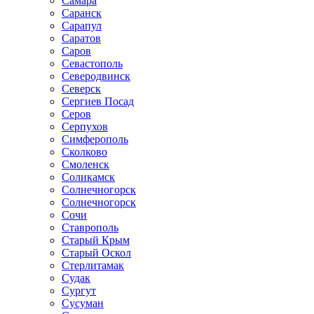
Самара
Саранск
Сарапул
Саратов
Саров
Севастополь
Северодвинск
Северск
Сергиев Посад
Серов
Серпухов
Симферополь
Сколково
Смоленск
Соликамск
Солнечногорск
Солнечногорск
Сочи
Ставрополь
Старый Крым
Старый Оскол
Стерлитамак
Судак
Сургут
Сусуман