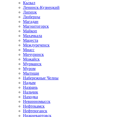
Кызыл
Ленинск-Кузнецкий
Липецк
Люберцы
Магадан
Магнитогорск
Майкоп
Махачкала
Мацеста
Междуреченск
Миасс
Мичуринск
Можайск
Мурманск
Муром
Мытищи
Набережные Челны
Надым
Назрань
Нальчик
Находка
Невинномысск
Нефтекамск
Нефтеюганск
Нижневартовск