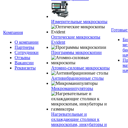
Измерительные микроскопы
Готовые
Компания
Оптические микроскопы
Би
О компании
Evident
ме
Партнеры
би
Сотрудники
Программы микроскопии
на
Отзывы
Пр
Вакансии
ма
Реквизиты
Атомно-силовые микроскопы
на
Антивибрационные столы
Микроманипуляторы
Нагревательные и
охлаждающие столики к
микроскопам, инкубаторы и