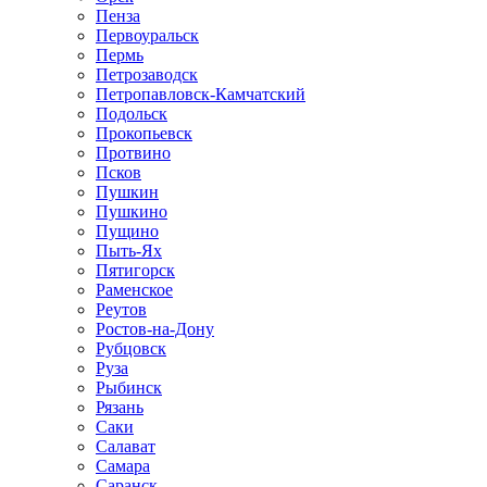
Пенза
Первоуральск
Пермь
Петрозаводск
Петропавловск-Камчатский
Подольск
Прокопьевск
Протвино
Псков
Пушкин
Пушкино
Пущино
Пыть-Ях
Пятигорск
Раменское
Реутов
Ростов-на-Дону
Рубцовск
Руза
Рыбинск
Рязань
Саки
Салават
Самара
Саранск