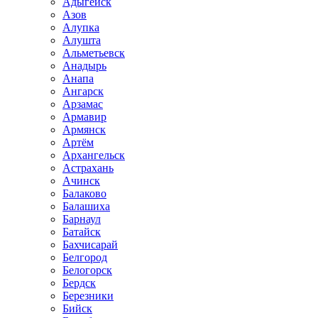
Адыгейск
Азов
Алупка
Алушта
Альметьевск
Анадырь
Анапа
Ангарск
Арзамас
Армавир
Армянск
Артём
Архангельск
Астрахань
Ачинск
Балаково
Балашиха
Барнаул
Батайск
Бахчисарай
Белгород
Белогорск
Бердск
Березники
Бийск