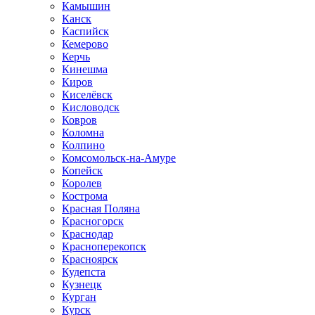
Камышин
Канск
Каспийск
Кемерово
Керчь
Кинешма
Киров
Киселёвск
Кисловодск
Ковров
Коломна
Колпино
Комсомольск-на-Амуре
Копейск
Королев
Кострома
Красная Поляна
Красногорск
Краснодар
Красноперекопск
Красноярск
Кудепста
Кузнецк
Курган
Курск