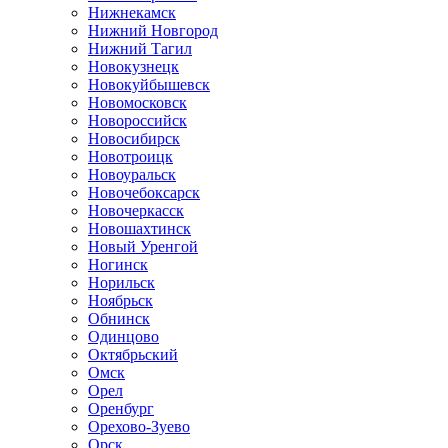
Нижнекамск
Нижний Новгород
Нижний Тагил
Новокузнецк
Новокуйбышевск
Новомосковск
Новороссийск
Новосибирск
Новотроицк
Новоуральск
Новочебоксарск
Новочеркасск
Новошахтинск
Новый Уренгой
Ногинск
Норильск
Ноябрьск
Обнинск
Одинцово
Октябрьский
Омск
Орел
Оренбург
Орехово-Зуево
Орск