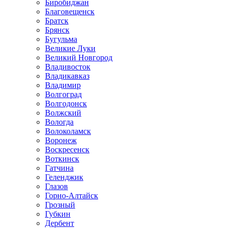
Биробиджан
Благовещенск
Братск
Брянск
Бугульма
Великие Луки
Великий Новгород
Владивосток
Владикавказ
Владимир
Волгоград
Волгодонск
Волжский
Вологда
Волоколамск
Воронеж
Воскресенск
Воткинск
Гатчина
Геленджик
Глазов
Горно-Алтайск
Грозный
Губкин
Дербент