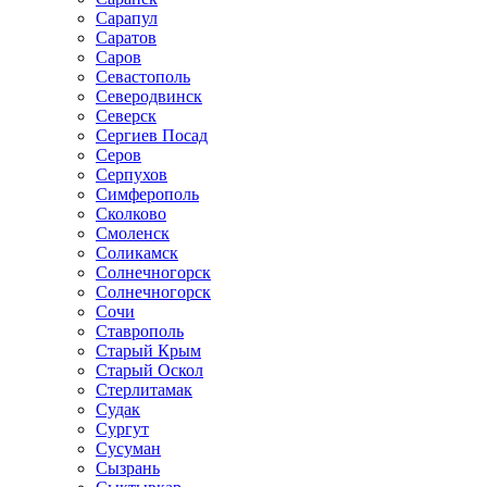
Сарапул
Саратов
Саров
Севастополь
Северодвинск
Северск
Сергиев Посад
Серов
Серпухов
Симферополь
Сколково
Смоленск
Соликамск
Солнечногорск
Солнечногорск
Сочи
Ставрополь
Старый Крым
Старый Оскол
Стерлитамак
Судак
Сургут
Сусуман
Сызрань