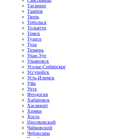
Сыктывкар
Таганрог
Тамбов
Тверь
Тобольск
Тольятти
Томск
Туапсе
Тула
Тюмень
Улан-Удэ
Ульяновск
Усолье-Сибирское
Уссурийск
Усть-Илимск
Уфа
Ухта
Феодосия
Хабаровск
Хасавюрт
Химки
Хоста
Циолковский
Чайковский
Чебоксары