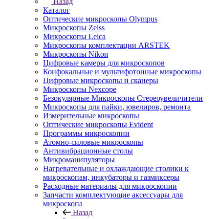
Назад
Каталог
Оптические микроскопы Olympus
Микроскопы Zeiss
Микроскопы Leica
Микроскопы комплектации ARSTEK
Микроскопы Nikon
Цифровые камеры для микроскопов
Конфокальные и мультифотонные микроскопы
Цифровые микроскопы и сканеры
Микроскопы Nexcope
Безокулярные Микроскопы Стереоувеличители
Микроскопы для пайки, ювелиров, ремонта
Измерительные микроскопы
Оптические микроскопы Evident
Программы микроскопии
Атомно-силовые микроскопы
Антивибрационные столы
Микроманипуляторы
Нагревательные и охлаждающие столики к
микроскопам, инкубаторы и газмиксеры
Расходные материалы для микроскопии
Запчасти комплектующие аксессуары для
микроскопа
Назад