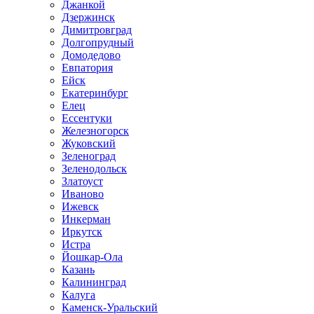
Джанкой
Дзержинск
Димитровград
Долгопрудный
Домодедово
Евпатория
Ейск
Екатеринбург
Елец
Ессентуки
Железногорск
Жуковский
Зеленоград
Зеленодольск
Златоуст
Иваново
Ижевск
Инкерман
Иркутск
Истра
Йошкар-Ола
Казань
Калининград
Калуга
Каменск-Уральский