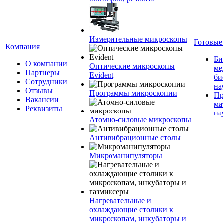
Измерительные микроскопы
Готовые
Компания
Би
О компании
Оптические микроскопы
ме
Партнеры
Evident
би
Сотрудники
на
Отзывы
Программы микроскопии
Пр
Вакансии
ма
Реквизиты
на
Атомно-силовые микроскопы
Антивибрационные столы
Микроманипуляторы
Нагревательные и
охлаждающие столики к
микроскопам, инкубаторы и