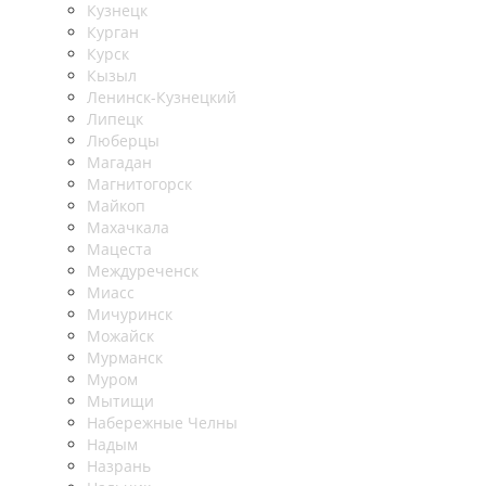
Кузнецк
Курган
Курск
Кызыл
Ленинск-Кузнецкий
Липецк
Люберцы
Магадан
Магнитогорск
Майкоп
Махачкала
Мацеста
Междуреченск
Миасс
Мичуринск
Можайск
Мурманск
Муром
Мытищи
Набережные Челны
Надым
Назрань