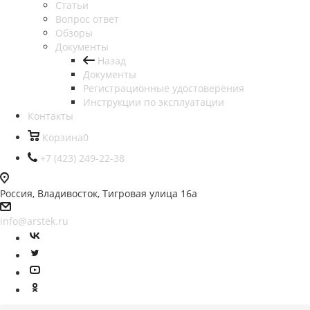
Статьи
Вопрос ответ
Обзоры
Документы
Назад
Документы
Регистрационные удостоверения
Инструкции по эксплуатации
Контакты
Корзина
0
+7 (423) 249-22-38
Россия, Владивосток, Тигровая улица 16а
info@arstek.ru