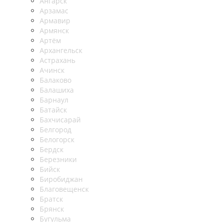
Ангарск
Арзамас
Армавир
Армянск
Артём
Архангельск
Астрахань
Ачинск
Балаково
Балашиха
Барнаул
Батайск
Бахчисарай
Белгород
Белогорск
Бердск
Березники
Бийск
Биробиджан
Благовещенск
Братск
Брянск
Бугульма