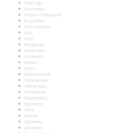
Улан-Удэ
Ульяновск
Усолье-Сибирское
Уссурийск
Усть-Илимск
Уфа
Ухта
Феодосия
Хабаровск
Хасавюрт
Химки
Хоста
Циолковский
Чайковский
Чебоксары
Челябинск
Череповец
Черкесск
Чита
Шахты
Щёлкино
Щёлково