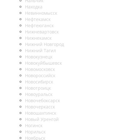
Нальчик
Находка
Невинномысск
Нефтекамск
Нефтеюганск
Нижневартовск
Нижнекамск
Нижний Новгород
Нижний Тагил
Новокузнецк
Новокуйбышевск
Новомосковск
Новороссийск
Новосибирск
Новотроицк
Новоуральск
Новочебоксарск
Новочеркасск
Новошахтинск
Новый Уренгой
Ногинск
Норильск
Ноябрьск