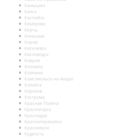
Камышин
Канск
Каспийск
Кемерово
Керчь
Кинешма
Киров
Киселёвск
Кисловодск
Ковров
Коломна
Колпино
Комсомольск-на-Амуре
Копейск
Королев
Кострома
Красная Поляна
Красногорск
Краснодар
Красноперекопск
Красноярск
Кудепста