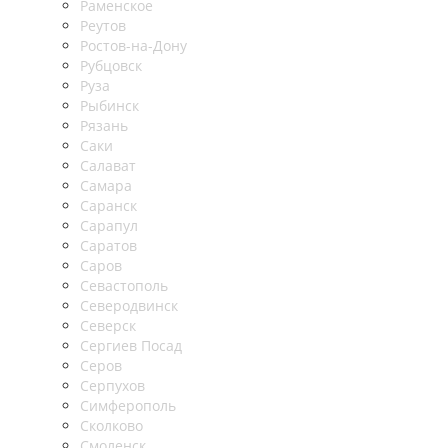
Раменское
Реутов
Ростов-на-Дону
Рубцовск
Руза
Рыбинск
Рязань
Саки
Салават
Самара
Саранск
Сарапул
Саратов
Саров
Севастополь
Северодвинск
Северск
Сергиев Посад
Серов
Серпухов
Симферополь
Сколково
Смоленск