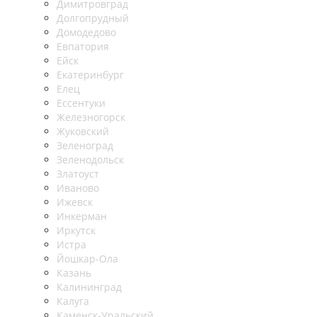
Димитровград
Долгопрудный
Домодедово
Евпатория
Ейск
Екатеринбург
Елец
Ессентуки
Железногорск
Жуковский
Зеленоград
Зеленодольск
Златоуст
Иваново
Ижевск
Инкерман
Иркутск
Истра
Йошкар-Ола
Казань
Калининград
Калуга
Каменск-Уральский