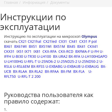
Главная
Информация
Документы
Инструкции по
эксплуатации
Инструкцию по эксплуатации на микроскоп
Olympus
скачать
CX21 CX21hal
CX21led
CX31
CX41
CX31 P pol
BX61
BX61WI
BX51
BX51WI
BX51M
BX45
BX41
CKX41
CKX31
IX51 IX71
IX81
CKX-RFA
CKX-RCD
BXFMA-F U-FH U-
IFFH U-BI30 U-TR30 U-LH100
BX-URA2 BX-RFA U-LH100HGAPO
U-LH100HG U-RFL-T U-25ND6-2 U-25ND25-2 U-25ND50-2 U-
RSL6 U-RSL6EM BX-RFSS U-EXBABG U-EXBAUB U-EXBAUG
BX-
UCB
BX-RLAA
BX-RLA2
BX-RFAA
BX-FM
BX-FLA
U-
RFLT50
U-RFL-T 2 200
Руководства пользователя как
правило содержат:
1.