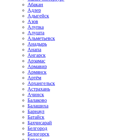
Абакан
Адлер
Адыгейск
Азов
Алупка
Алушта
Альметьевск
Анадырь
Анапа
Ангарск
Арзамас
Армавир
Армянск
Артём
Архангельск
Астрахань
Ачинск
Балаково
Балашиха
Барнаул
Батайск
Бахчисарай
Белгород
Белогорск
Бердск