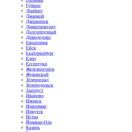
Грозный
Губкин
Дербент
Джанкой
Дзержинск
Димитровград
Долгопрудный
Домодедово
Евпатория
Ейск
Екатеринбург
Елец
Ессентуки
Железногорск
Жуковский
Зеленоград
Зеленодольск
Златоуст
Иваново
Ижевск
Инкерман
Иркутск
Истра
Йошкар-Ола
Казань