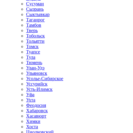
Сусуман
Сызрань
Сыктывкар
Таганрог
Тамбов
Тверь
Тобольск
Тольятти
Томск
Туапсе
Тула
Тюмень
Улан-Удэ
Ульяновск
Усолье-Сибирское
Уссурийск
Усть-Илимск
Уфа
Ухта
Феодосия
Хабаровск
Хасавюрт
Химки
Хоста
Циолковский