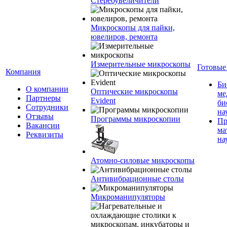
Стереоувеличители
Микроскопы для пайки,
ювелиров, ремонта
Измерительные микроскопы
Готовые
Компания
Би
О компании
Оптические микроскопы
ме
Партнеры
Evident
би
Сотрудники
на
Отзывы
Программы микроскопии
Пр
Вакансии
ма
Реквизиты
на
Атомно-силовые микроскопы
Антивибрационные столы
Микроманипуляторы