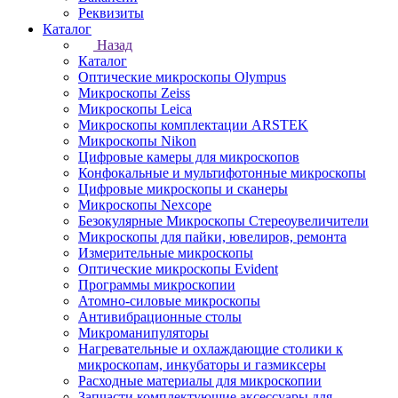
Реквизиты
Каталог
Назад
Каталог
Оптические микроскопы Olympus
Микроскопы Zeiss
Микроскопы Leica
Микроскопы комплектации ARSTEK
Микроскопы Nikon
Цифровые камеры для микроскопов
Конфокальные и мультифотонные микроскопы
Цифровые микроскопы и сканеры
Микроскопы Nexcope
Безокулярные Микроскопы Стереоувеличители
Микроскопы для пайки, ювелиров, ремонта
Измерительные микроскопы
Оптические микроскопы Evident
Программы микроскопии
Атомно-силовые микроскопы
Антивибрационные столы
Микроманипуляторы
Нагревательные и охлаждающие столики к
микроскопам, инкубаторы и газмиксеры
Расходные материалы для микроскопии
Запчасти комплектующие аксессуары для