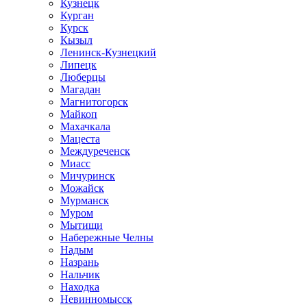
Кузнецк
Курган
Курск
Кызыл
Ленинск-Кузнецкий
Липецк
Люберцы
Магадан
Магнитогорск
Майкоп
Махачкала
Мацеста
Междуреченск
Миасс
Мичуринск
Можайск
Мурманск
Муром
Мытищи
Набережные Челны
Надым
Назрань
Нальчик
Находка
Невинномысск