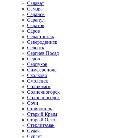
Салават
Самара
Саранск
Сарапул
Саратов
Саров
Севастополь
Северодвинск
Северск
Сергиев Посад
Серов
Серпухов
Симферополь
Сколково
Смоленск
Соликамск
Солнечногорск
Солнечногорск
Сочи
Ставрополь
Старый Крым
Старый Оскол
Стерлитамак
Судак
Сургут