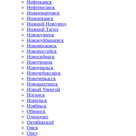
Нефтекамск
Нефтеюганск
Нижневартовск
Нижнекамск
Нижний Новгород
Нижний Тагил
Новокузнецк
Новокуйбышевск
Новомосковск
Новороссийск
Новосибирск
Новотроицк
Новоуральск
Новочебоксарск
Новочеркасск
Новошахтинск
Новый Уренгой
Ногинск
Норильск
Ноябрьск
Обнинск
Одинцово
Октябрьский
Омск
Орел