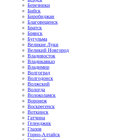
Березники
Бийск
Биробиджан
Благовещенск
Братск
Брянск
Бугульма
Великие Луки
Великий Новгород
Владивосток
Владикавказ
Владимир
Волгоград
Волгодонск
Волжский
Вологда
Волоколамск
Воронеж
Воскресенск
Воткинск
Гатчина
Геленджик
Глазов
Горно-Алтайск