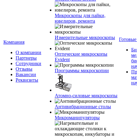
Микроскопы для пайки,
ювелиров, ремонта
Измерительные микроскопы
Готовые
Компания
Би
О компании
Оптические микроскопы
ме
Партнеры
Evident
би
Сотрудники
на
Отзывы
Программы микроскопии
Пр
Вакансии
ма
Реквизиты
на
Атомно-силовые микроскопы
Антивибрационные столы
Микроманипуляторы