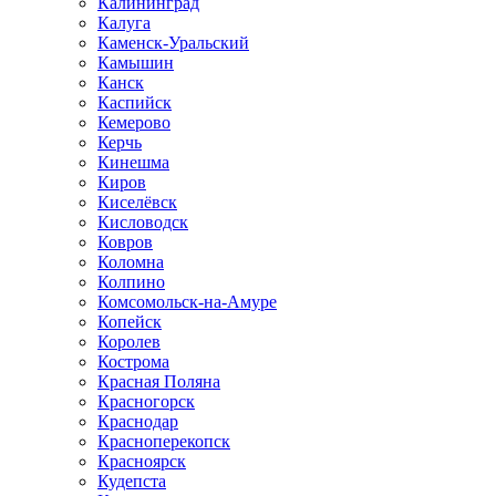
Калининград
Калуга
Каменск-Уральский
Камышин
Канск
Каспийск
Кемерово
Керчь
Кинешма
Киров
Киселёвск
Кисловодск
Ковров
Коломна
Колпино
Комсомольск-на-Амуре
Копейск
Королев
Кострома
Красная Поляна
Красногорск
Краснодар
Красноперекопск
Красноярск
Кудепста