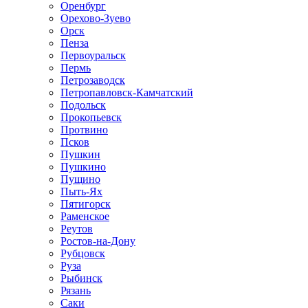
Оренбург
Орехово-Зуево
Орск
Пенза
Первоуральск
Пермь
Петрозаводск
Петропавловск-Камчатский
Подольск
Прокопьевск
Протвино
Псков
Пушкин
Пушкино
Пущино
Пыть-Ях
Пятигорск
Раменское
Реутов
Ростов-на-Дону
Рубцовск
Руза
Рыбинск
Рязань
Саки