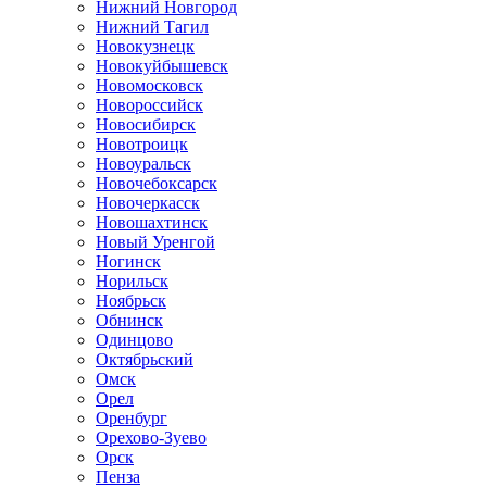
Нижний Новгород
Нижний Тагил
Новокузнецк
Новокуйбышевск
Новомосковск
Новороссийск
Новосибирск
Новотроицк
Новоуральск
Новочебоксарск
Новочеркасск
Новошахтинск
Новый Уренгой
Ногинск
Норильск
Ноябрьск
Обнинск
Одинцово
Октябрьский
Омск
Орел
Оренбург
Орехово-Зуево
Орск
Пенза