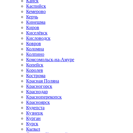
Канск
Каспийск
Кемерово
Керчь
Кинешма
Киров
Киселёвск
Кисловодск
Ковров
Коломна
Колпино
Комсомольск-на-Амуре
Копейск
Королев
Кострома
Красная Поляна
Красногорск
Краснодар
Красноперекопск
Красноярск
Кудепста
Кузнецк
Курган
Курск
Кызыл