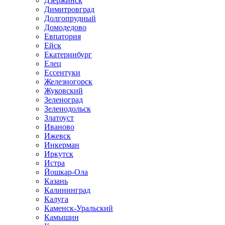
Дзержинск
Димитровград
Долгопрудный
Домодедово
Евпатория
Ейск
Екатеринбург
Елец
Ессентуки
Железногорск
Жуковский
Зеленоград
Зеленодольск
Златоуст
Иваново
Ижевск
Инкерман
Иркутск
Истра
Йошкар-Ола
Казань
Калининград
Калуга
Каменск-Уральский
Камышин