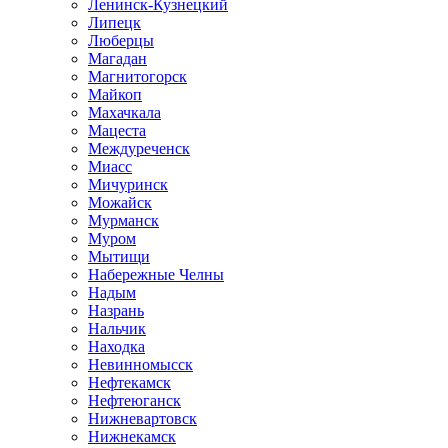
Ленинск-Кузнецкий
Липецк
Люберцы
Магадан
Магнитогорск
Майкоп
Махачкала
Мацеста
Междуреченск
Миасс
Мичуринск
Можайск
Мурманск
Муром
Мытищи
Набережные Челны
Надым
Назрань
Нальчик
Находка
Невинномысск
Нефтекамск
Нефтеюганск
Нижневартовск
Нижнекамск