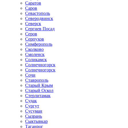
Саратов
Саров
Севастополь
Северодвинск
Северск
Сергиев Посад
Серов
Серпухов
Симферополь
Сколково
Смоленск
Соликамск
Солнечногорск
Солнечногорск
Сочи
Ставрополь
Старый Крым
Старый Оскол
Стерлитамак
Судак
Сургут
Сусуман
Сызрань
Сыктывкар
Таганрог