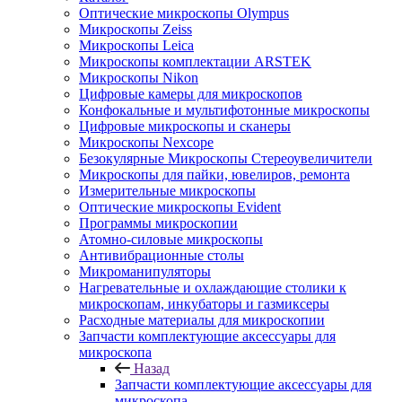
Оптические микроскопы Olympus
Микроскопы Zeiss
Микроскопы Leica
Микроскопы комплектации ARSTEK
Микроскопы Nikon
Цифровые камеры для микроскопов
Конфокальные и мультифотонные микроскопы
Цифровые микроскопы и сканеры
Микроскопы Nexcope
Безокулярные Микроскопы Стереоувеличители
Микроскопы для пайки, ювелиров, ремонта
Измерительные микроскопы
Оптические микроскопы Evident
Программы микроскопии
Атомно-силовые микроскопы
Антивибрационные столы
Микроманипуляторы
Нагревательные и охлаждающие столики к
микроскопам, инкубаторы и газмиксеры
Расходные материалы для микроскопии
Запчасти комплектующие аксессуары для
микроскопа
Назад
Запчасти комплектующие аксессуары для
микроскопа