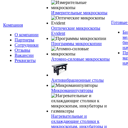
Измерительные микроскопы
Готовые
Компания
Оптические микроскопы
Би
Evident
О компании
ме
Партнеры
би
Программы микроскопии
Сотрудники
на
Отзывы
Пр
Вакансии
ма
Атомно-силовые микроскопы
Реквизиты
на
Антивибрационные столы
Микроманипуляторы
Нагревательные и
охлаждающие столики к
микроскопам, инкубаторы и