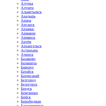
Алупка
Алушта
Альметьевск
Анадырь
Анапа
Ангарск
Арзамас
Армавир
Армянск
Артём
Архангельск
Астрахань
Ачинск
Балаково
Балашиха
Барнаул
Батайск
Бахчисарай
Белгород
Белогорск
Бердск
Березники
Бийск
Биробиджан
Благовещенск