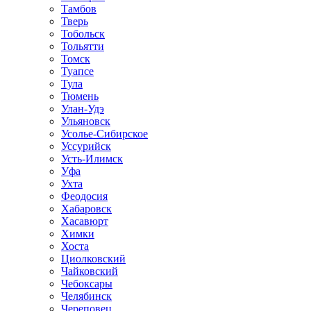
Тамбов
Тверь
Тобольск
Тольятти
Томск
Туапсе
Тула
Тюмень
Улан-Удэ
Ульяновск
Усолье-Сибирское
Уссурийск
Усть-Илимск
Уфа
Ухта
Феодосия
Хабаровск
Хасавюрт
Химки
Хоста
Циолковский
Чайковский
Чебоксары
Челябинск
Череповец