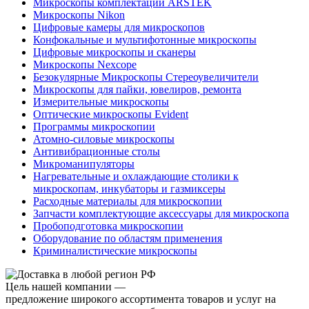
Микроскопы комплектации ARSTEK
Микроскопы Nikon
Цифровые камеры для микроскопов
Конфокальные и мультифотонные микроскопы
Цифровые микроскопы и сканеры
Микроскопы Nexcope
Безокулярные Микроскопы Стереоувеличители
Микроскопы для пайки, ювелиров, ремонта
Измерительные микроскопы
Оптические микроскопы Evident
Программы микроскопии
Атомно-силовые микроскопы
Антивибрационные столы
Микроманипуляторы
Нагревательные и охлаждающие столики к
микроскопам, инкубаторы и газмиксеры
Расходные материалы для микроскопии
Запчасти комплектующие аксессуары для микроскопа
Пробоподготовка микроскопии
Оборудование по областям применения
Криминалистические микроскопы
Цель нашей компании —
предложение широкого ассортимента товаров и услуг на