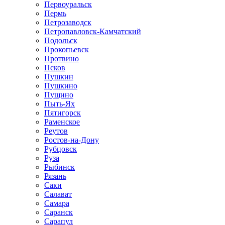
Первоуральск
Пермь
Петрозаводск
Петропавловск-Камчатский
Подольск
Прокопьевск
Протвино
Псков
Пушкин
Пушкино
Пущино
Пыть-Ях
Пятигорск
Раменское
Реутов
Ростов-на-Дону
Рубцовск
Руза
Рыбинск
Рязань
Саки
Салават
Самара
Саранск
Сарапул