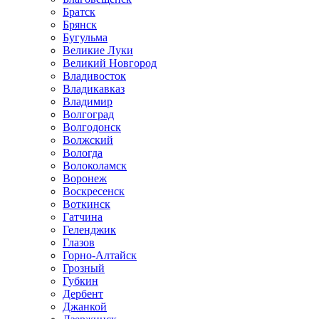
Братск
Брянск
Бугульма
Великие Луки
Великий Новгород
Владивосток
Владикавказ
Владимир
Волгоград
Волгодонск
Волжский
Вологда
Волоколамск
Воронеж
Воскресенск
Воткинск
Гатчина
Геленджик
Глазов
Горно-Алтайск
Грозный
Губкин
Дербент
Джанкой