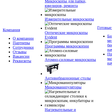
Микроскопы для пайки,
ювелиров, ремонта
Измерительные микроскопы
Готовые
Компания
Оптические микроскопы
Би
Evident
О компании
ме
Партнеры
би
Программы микроскопии
Сотрудники
на
Отзывы
Пр
Вакансии
ма
Атомно-силовые микроскопы
Реквизиты
на
Антивибрационные столы
Микроманипуляторы
Нагревательные и