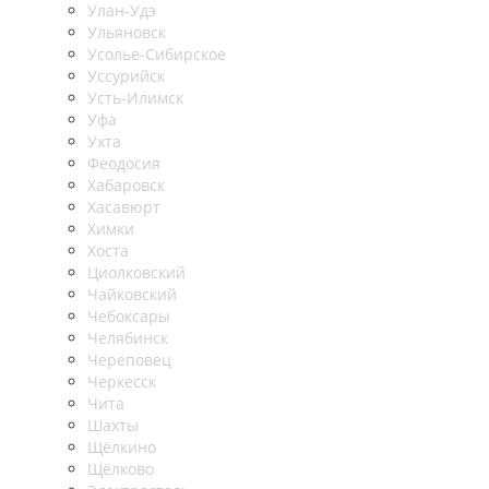
Улан-Удэ
Ульяновск
Усолье-Сибирское
Уссурийск
Усть-Илимск
Уфа
Ухта
Феодосия
Хабаровск
Хасавюрт
Химки
Хоста
Циолковский
Чайковский
Чебоксары
Челябинск
Череповец
Черкесск
Чита
Шахты
Щёлкино
Щёлково