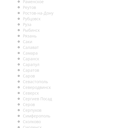
Раменское
Реутов
Ростов-на-Дону
Рубцовск
Руза
Рыбинск
Рязань
Саки
Салават
Самара
Саранск
Сарапул
Саратов
Саров
Севастополь
Северодвинск
Северск
Сергиев Посад
Серов
Серпухов
Симферополь
Сколково
Смоленск