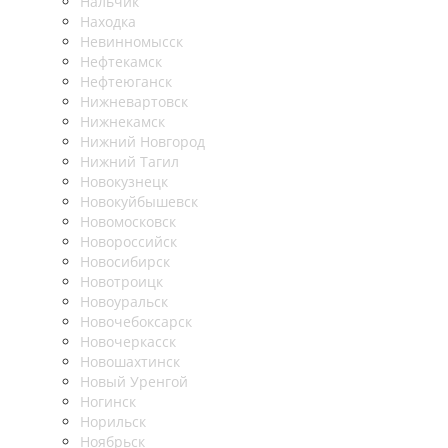
Нальчик
Находка
Невинномысск
Нефтекамск
Нефтеюганск
Нижневартовск
Нижнекамск
Нижний Новгород
Нижний Тагил
Новокузнецк
Новокуйбышевск
Новомосковск
Новороссийск
Новосибирск
Новотроицк
Новоуральск
Новочебоксарск
Новочеркасск
Новошахтинск
Новый Уренгой
Ногинск
Норильск
Ноябрьск