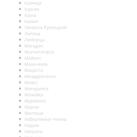
Кузнецк
Курган
Курск
Кызыл
Ленинск-Кузнецкий
Липецк
Люберцы
Магадан
Магнитогорск
Майкоп
Махачкала
Мацеста
Междуреченск
Миасс
Мичуринск
Можайск
Мурманск
Муром
Мытищи
Набережные Челны
Надым
Назрань