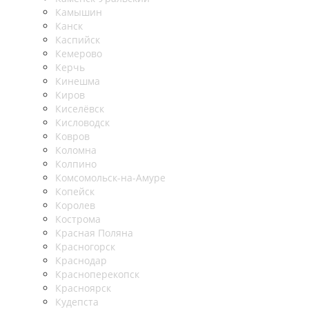
Камышин
Канск
Каспийск
Кемерово
Керчь
Кинешма
Киров
Киселёвск
Кисловодск
Ковров
Коломна
Колпино
Комсомольск-на-Амуре
Копейск
Королев
Кострома
Красная Поляна
Красногорск
Краснодар
Красноперекопск
Красноярск
Кудепста