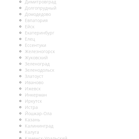
Димитровград
Долгопрудный
Домодедово
Евпатория
Ейск
Екатеринбург
Елец
Ессентуки
Железногорск
Жуковский
Зеленоград
Зеленодольск
Златоуст
Иваново
Ижевск
Инкерман
Иркутск
Истра
Йошкар-Ола
Казань
Калининград
Калуга
Каменск-Уральский