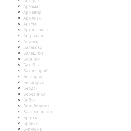
Ангарск
Арзамас
Армавир
Армянск
Артём
Архангельск
Астрахань
Ачинск
Балаково
Балашиха
Барнаул
Батайск
Бахчисарай
Белгород
Белогорск
Бердск
Березники
Бийск
Биробиджан
Благовещенск
Братск
Брянск
Бугульма