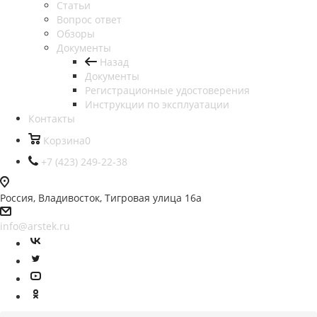
Статьи
Вопрос ответ
Обзоры
Документы
Назад
Документы
Регистрационные удостоверения
Инструкции по эксплуатации
Контакты
Корзина
0
+7 (423) 249-22-38
Россия, Владивосток, Тигровая улица 16а
info@arstek.ru